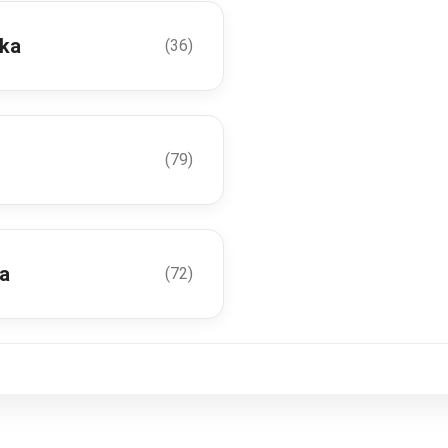
wka
(36)
(79)
ka
(72)