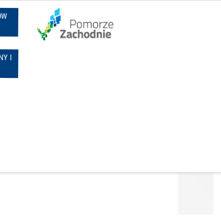
ÓW
Y I